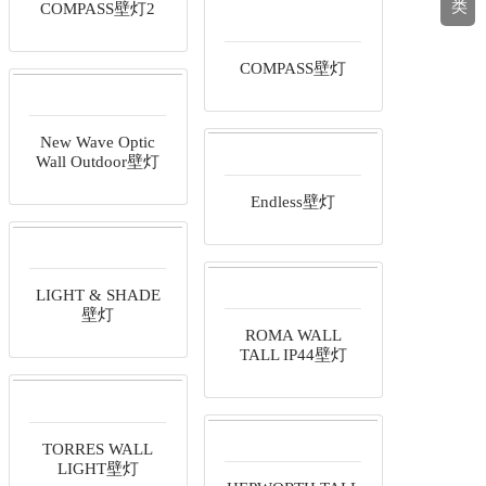
类
COMPASS壁灯2
New Wave Optic
Wall Outdoor壁灯
LIGHT & SHADE
壁灯
COMPASS壁灯
Endless壁灯
ROMA WALL
TALL IP44壁灯