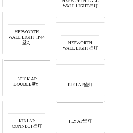
TORRES WALL
LIGHT壁灯
HEPWORTH TALL
WALL LIGHT壁灯
HEPWORTH
WALL LIGHT壁灯
HEPWORTH
WALL LIGHT IP44
壁灯
STICK AP
DOUBLE壁灯
KIKI AP壁灯
KIKI AP
FLY AP壁灯
CONNECT壁灯