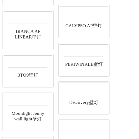
CALYPSO AP壁灯
BIANCA AP
LINEAR壁灯
PERIWINKLE壁灯
3TO9壁灯
Discovery壁灯
Moonlight Jenny
wall light壁灯