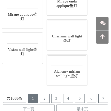
Mirage onda
applique壁灯
Mirage applique壁
灯
Charisma wall light
壁灯
Vision wall light壁
灯
Alchemy miriam
wall light壁灯
共1888条
1
2
3
4
5
6
7
下一页
最末页