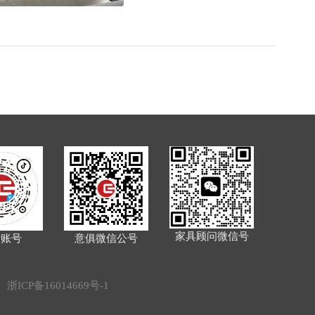
家具顾问微信号
音账号
意俱微信公号
d.
浙ICP备16014669号-1