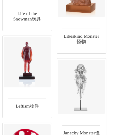
Life of the
Snowman玩具
Libeskind Monster
怪物
Leftism物件
Janecky Monster怪