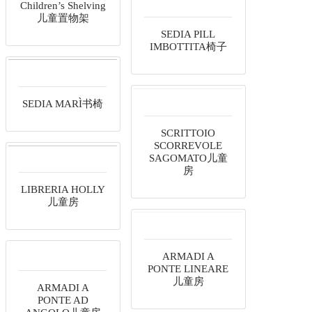
Children’s Shelving
儿童置物架
SEDIA PILL
IMBOTTITA椅子
SEDIA MARÌ书椅
SCRITTOIO
SCORREVOLE
SAGOMATO儿童
房
LIBRERIA HOLLY
儿童房
ARMADI A
PONTE LINEARE
儿童房
ARMADI A
PONTE AD