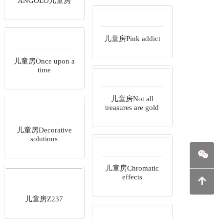
ANGOLO儿童房
儿童房Pink addict
儿童房Once upon a
time
儿童房Not all
treasures are gold
儿童房Decorative
solutions
儿童房Chromatic
effects
儿童房Z237