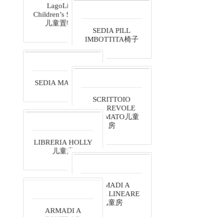
LagoLinea
Children’s Shelving
SEDIA PILL
儿童置物架
IMBOTTITA椅子
SCRITTOIO
SCORREVOLE
SAGOMATO儿童
房
SEDIA MARÌ书椅
LIBRERIA HOLLY
儿童房
ARMADI A