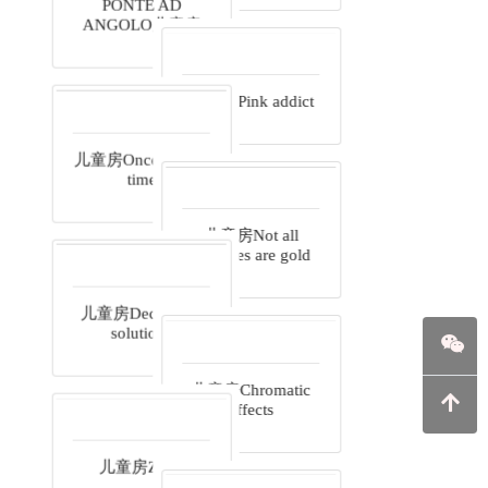
PONTE LINEARE
儿童房
ARMADI A
PONTE AD
ANGOLO儿童房
儿童房Pink addict
儿童房Once upon a
time
儿童房Not all
treasures are gold
儿童房Decorative
solutions
儿童房Chromatic
effects