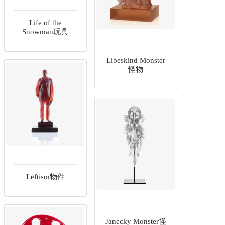
Life of the
Snowman玩具
Libeskind Monster
怪物
Leftism物件
Janecky Monster怪